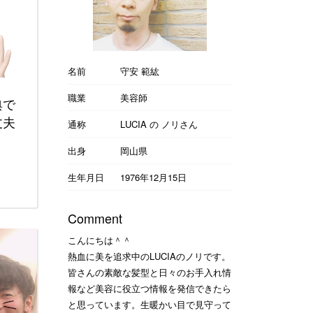
名前
守安 範紘
職業
美容師
典で
丈夫
通称
LUCIA の ノリさん
出身
岡山県
生年月日
1976年12月15日
Comment
こんにちは＾＾
熱血に美を追求中のLUCIAのノリです。
皆さんの素敵な髪型と日々のお手入れ情
報など美容に役立つ情報を発信できたら
と思っています。生暖かい目で見守って