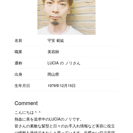
名前
守安 範紘
職業
美容師
通称
LUCIA の ノリさん
出身
岡山県
生年月日
1976年12月15日
Comment
こんにちは＾＾
熱血に美を追求中のLUCIAのノリです。
皆さんの素敵な髪型と日々のお手入れ情報など美容に役立
つ情報を発信できたらと思っています。生暖かい目で見守