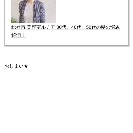
総社市 美容室ルチア 30代、40代、50代の髪の悩み
解消！
おしまい★