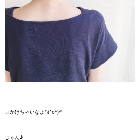
耳かけちゃいなよ*\(^o^)/*
じゃん♪