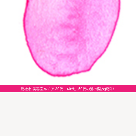
総社市 美容室ルチア 30代、40代、50代の髪の悩み解消！