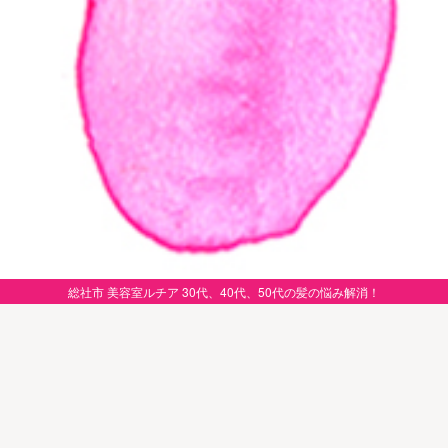
総社市 美容室ルチア 30代、40代、50代の髪の悩み解消！