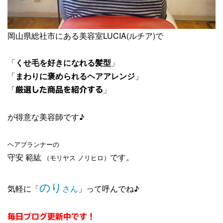
岡山県総社市にある美容室LUCIA(ルチア)で
「
くせ毛を好きになれる髪型
」
「
まわりに褒められるヘアアレンジ
」
「
」
厳選した商品を紹介する
が得意な美容師です♪
ヘアプランナーの
守安 範紘
です。
（モリヤス ノリヒロ）
のり
気軽に「
さん
」って呼んでね♪
毎日ブログ更新中です！