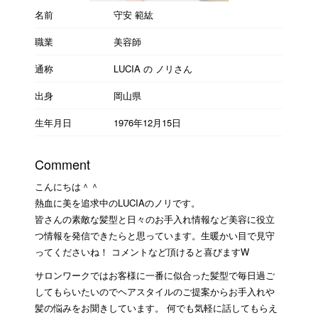
名前
守安 範紘
職業
美容師
通称
LUCIA の ノリさん
出身
岡山県
生年月日
1976年12月15日
Comment
こんにちは＾＾
熱血に美を追求中のLUCIAのノリです。
皆さんの素敵な髪型と日々のお手入れ情報など美容に役立
つ情報を発信できたらと思っています。生暖かい目で見守
ってくださいね！ コメントなど頂けると喜びますW
サロンワークではお客様に一番に似合った髪型で毎日過ご
してもらいたいのでヘアスタイルのご提案からお手入れや
髪の悩みをお聞きしています。 何でも気軽に話してもらえ