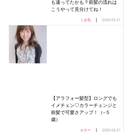
も違ってたかも？前髪の流れは
こうやって見分けてね！
|
くせ毛
2020.05.31
【アラフォー髪型】ロングでも
イメチェン♡カラーチェンジと
前髪で可愛さアップ！（−５
歳）
|
カラー
2020.05.27