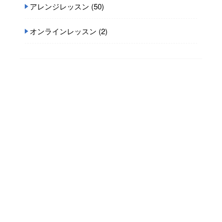
アレンジレッスン
(50)
オンラインレッスン
(2)
髪の悩み
(59)
セルフカラー・ホームカラーについて
(6)
人気記事(トータル)
インナーカラーでブリーチした後…伸びて
きたらどうす...
67,221ビュー