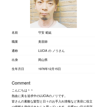
名前
守安 範紘
職業
美容師
通称
LUCIA の ノリさん
出身
岡山県
生年月日
1976年12月15日
Comment
こんにちは＾＾
熱血に美を追求中のLUCIAのノリです。
皆さんの素敵な髪型と日々のお手入れ情報など美容に役立
つ情報を発信できたらと思っています。生暖かい目で見守