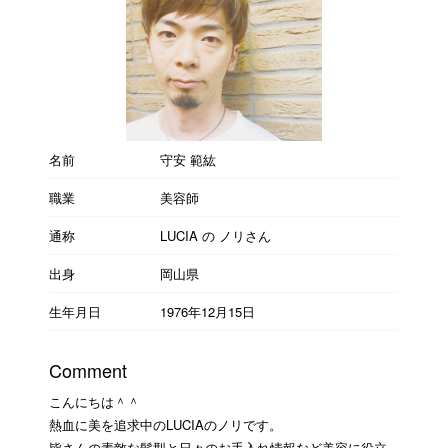
名前
守安 範紘
職業
美容師
通称
LUCIA の ノリさん
出身
岡山県
生年月日
1976年12月15日
Comment
こんにちは＾＾
熱血に美を追求中のLUCIAのノリです。
皆さんの素敵な髪型と日々のお手入れ情報など美容に役立