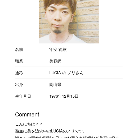
名前
守安 範紘
職業
美容師
通称
LUCIA の ノリさん
出身
岡山県
生年月日
1976年12月15日
Comment
こんにちは＾＾
熱血に美を追求中のLUCIAのノリです。
皆さんの素敵な髪型と日々のお手入れ情報など美容に役立