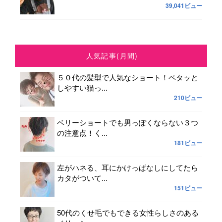
39,041ビュー
人気記事(月間)
５０代の髪型で人気なショート！ペタッと
しやすい猫っ...
210ビュー
ベリーショートでも男っぽくならない３つ
の注意点！く...
181ビュー
左がハネる、耳にかけっぱなしにしてたら
カタがついて...
151ビュー
50代のくせ毛でもできる女性らしさのある