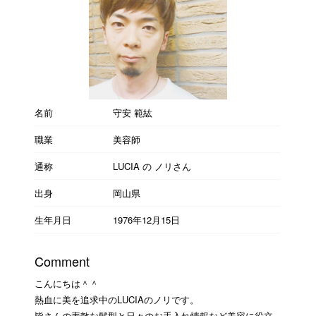
名前
守安 範紘
職業
美容師
通称
LUCIA の ノリさん
出身
岡山県
生年月日
1976年12月15日
Comment
こんにちは＾＾
熱血に美を追求中のLUCIAのノリです。
皆さんの素敵な髪型と日々のお手入れ情報など美容に役立