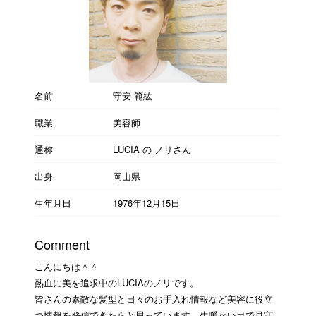
名前
守安 範紘
職業
美容師
通称
LUCIA の ノリさん
出身
岡山県
生年月日
1976年12月15日
Comment
こんにちは＾＾
熱血に美を追求中のLUCIAのノリです。
皆さんの素敵な髪型と日々のお手入れ情報など美容に役立
つ情報を発信できたらと思っています。生暖かい目で見守