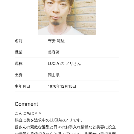
名前
守安 範紘
職業
美容師
通称
LUCIA の ノリさん
出身
岡山県
生年月日
1976年12月15日
Comment
こんにちは＾＾
熱血に美を追求中のLUCIAのノリです。
皆さんの素敵な髪型と日々のお手入れ情報など美容に役立
つ情報を発信できたらと思っています。生暖かい目で見守