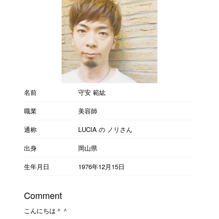
名前
守安 範紘
職業
美容師
通称
LUCIA の ノリさん
出身
岡山県
生年月日
1976年12月15日
Comment
こんにちは＾＾