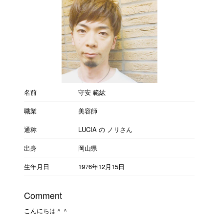
名前
守安 範紘
職業
美容師
通称
LUCIA の ノリさん
出身
岡山県
生年月日
1976年12月15日
Comment
こんにちは＾＾