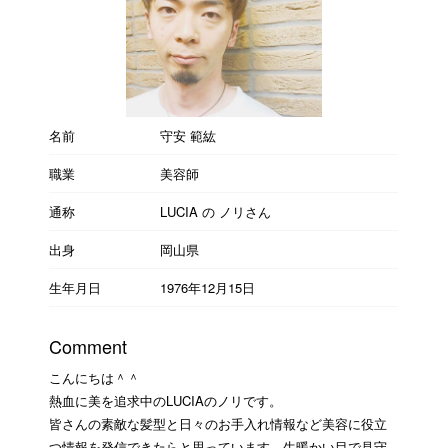
名前
守安 範紘
職業
美容師
通称
LUCIA の ノリさん
出身
岡山県
生年月日
1976年12月15日
Comment
こんにちは＾＾
熱血に美を追求中のLUCIAのノリです。
皆さんの素敵な髪型と日々のお手入れ情報など美容に役立
つ情報を発信できたらと思っています。生暖かい目で見守