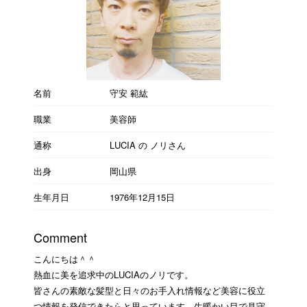
名前
守安 範紘
職業
美容師
通称
LUCIA の ノリさん
出身
岡山県
生年月日
1976年12月15日
Comment
こんにちは＾＾
熱血に美を追求中のLUCIAのノリです。
皆さんの素敵な髪型と日々のお手入れ情報など美容に役立
つ情報を発信できたらと思っています。生暖かい目で見守