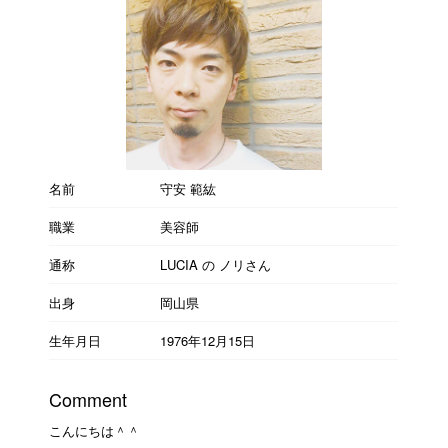
名前
守安 範紘
職業
美容師
通称
LUCIA の ノリさん
出身
岡山県
生年月日
1976年12月15日
Comment
こんにちは＾＾