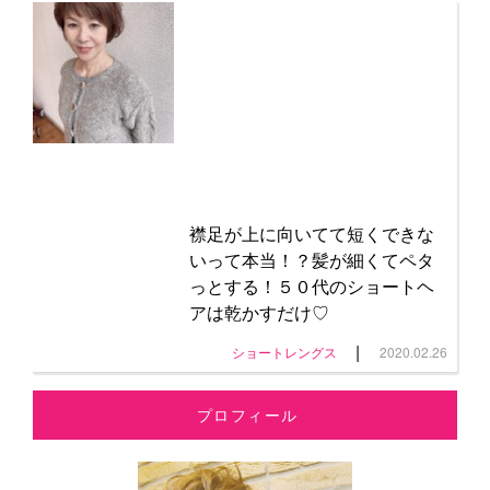
襟足が上に向いてて短くできな
いって本当！？髪が細くてペタ
っとする！５０代のショートヘ
アは乾かすだけ♡
|
ショートレングス
2020.02.26
プロフィール