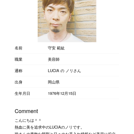
名前
守安 範紘
職業
美容師
通称
LUCIA の ノリさん
出身
岡山県
生年月日
1976年12月15日
Comment
こんにちは＾＾
熱血に美を追求中のLUCIAのノリです。
皆さんの素敵な髪型と日々のお手入れ情報など美容に役立