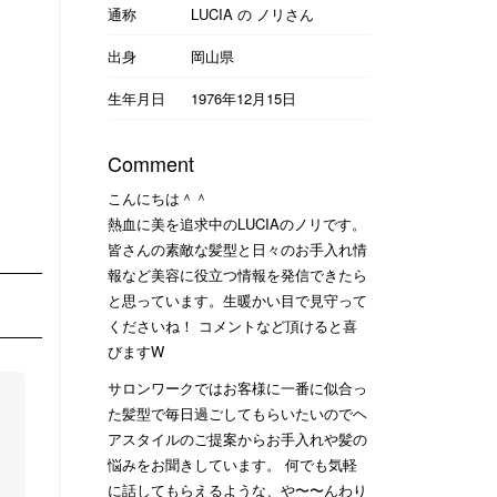
通称
LUCIA の ノリさん
出身
岡山県
生年月日
1976年12月15日
Comment
こんにちは＾＾
熱血に美を追求中のLUCIAのノリです。
皆さんの素敵な髪型と日々のお手入れ情
報など美容に役立つ情報を発信できたら
と思っています。生暖かい目で見守って
くださいね！ コメントなど頂けると喜
びますW
サロンワークではお客様に一番に似合っ
た髪型で毎日過ごしてもらいたいのでヘ
アスタイルのご提案からお手入れや髪の
悩みをお聞きしています。 何でも気軽
に話してもらえるような、や〜〜んわり