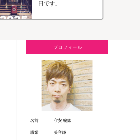
日です。
プロフィール
名前
守安 範紘
職業
美容師