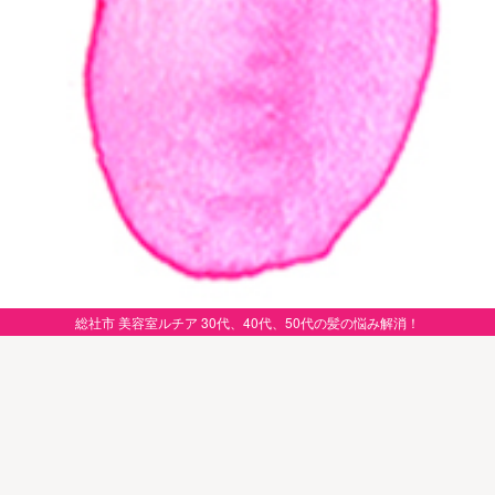
総社市 美容室ルチア 30代、40代、50代の髪の悩み解消！