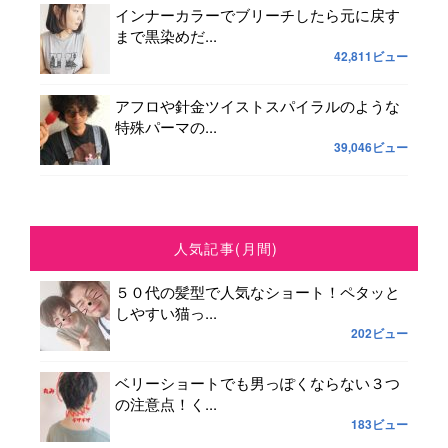
インナーカラーでブリーチしたら元に戻す
まで黒染めだ...
42,811ビュー
アフロや針金ツイストスパイラルのような
特殊パーマの...
39,046ビュー
人気記事(月間)
５０代の髪型で人気なショート！ペタッと
しやすい猫っ...
202ビュー
ベリーショートでも男っぽくならない３つ
の注意点！く...
183ビュー