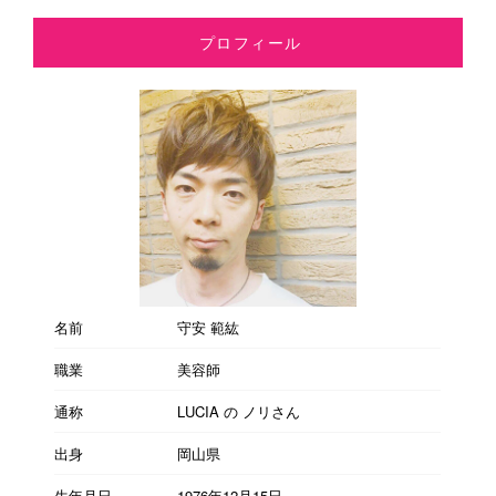
プロフィール
名前
守安 範紘
職業
美容師
通称
LUCIA の ノリさん
出身
岡山県
生年月日
1976年12月15日