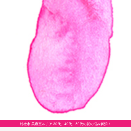
総社市 美容室ルチア 30代、40代、50代の髪の悩み解消！