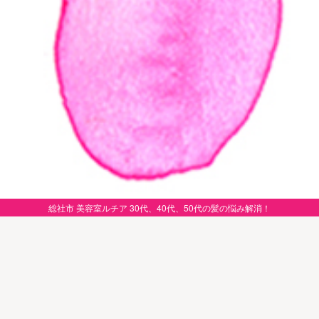
総社市 美容室ルチア 30代、40代、50代の髪の悩み解消！