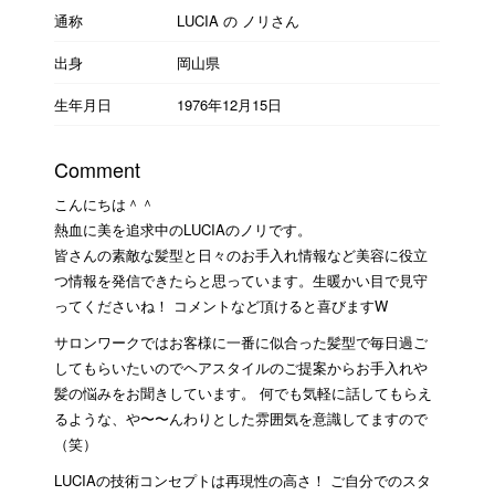
通称
LUCIA の ノリさん
出身
岡山県
生年月日
1976年12月15日
Comment
こんにちは＾＾
熱血に美を追求中のLUCIAのノリです。
皆さんの素敵な髪型と日々のお手入れ情報など美容に役立
つ情報を発信できたらと思っています。生暖かい目で見守
ってくださいね！ コメントなど頂けると喜びますW
サロンワークではお客様に一番に似合った髪型で毎日過ご
してもらいたいのでヘアスタイルのご提案からお手入れや
髪の悩みをお聞きしています。 何でも気軽に話してもらえ
るような、や〜〜んわりとした雰囲気を意識してますので
（笑）
LUCIAの技術コンセプトは再現性の高さ！ ご自分でのスタ