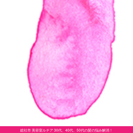
総社市 美容室ルチア 30代、40代、50代の髪の悩み解消！