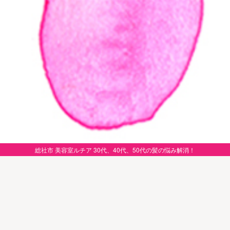
総社市 美容室ルチア 30代、40代、50代の髪の悩み解消！