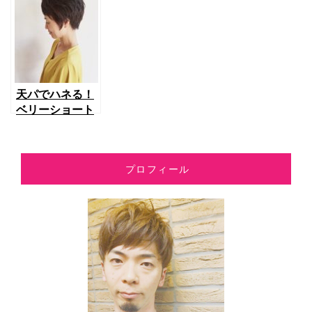
天パでハネる！
ベリーショート
でハネない長さ
にしよう！アラ
フォーの魅力を
プロフィール
引き出す髪型、
長さって？