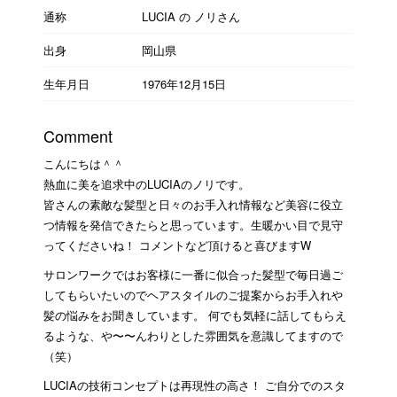
通称
LUCIA の ノリさん
出身
岡山県
生年月日
1976年12月15日
Comment
こんにちは＾＾
熱血に美を追求中のLUCIAのノリです。
皆さんの素敵な髪型と日々のお手入れ情報など美容に役立
つ情報を発信できたらと思っています。生暖かい目で見守
ってくださいね！ コメントなど頂けると喜びますW
サロンワークではお客様に一番に似合った髪型で毎日過ご
してもらいたいのでヘアスタイルのご提案からお手入れや
髪の悩みをお聞きしています。 何でも気軽に話してもらえ
るような、や〜〜んわりとした雰囲気を意識してますので
（笑）
LUCIAの技術コンセプトは再現性の高さ！ ご自分でのスタ