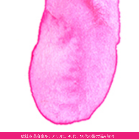
総社市 美容室ルチア 30代、40代、50代の髪の悩み解消！