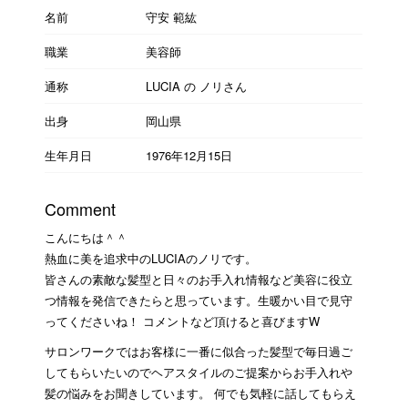
名前
守安 範紘
職業
美容師
通称
LUCIA の ノリさん
出身
岡山県
生年月日
1976年12月15日
Comment
こんにちは＾＾
熱血に美を追求中のLUCIAのノリです。
皆さんの素敵な髪型と日々のお手入れ情報など美容に役立
つ情報を発信できたらと思っています。生暖かい目で見守
ってくださいね！ コメントなど頂けると喜びますW
サロンワークではお客様に一番に似合った髪型で毎日過ご
してもらいたいのでヘアスタイルのご提案からお手入れや
髪の悩みをお聞きしています。 何でも気軽に話してもらえ