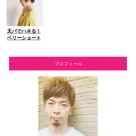
天パでハネる！
ベリーショート
でハネない長さ
にしよう！アラ
フォーの魅力を
プロフィール
引き出す髪型、
長さって？