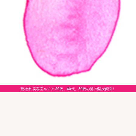
総社市 美容室ルチア 30代、40代、50代の髪の悩み解消！