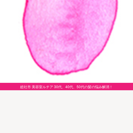
総社市 美容室ルチア 30代、40代、50代の髪の悩み解消！