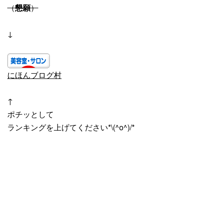
（
懇願
）
↓
にほんブログ村
↑
ポチッとして
ランキングを上げてください*\(^o^)/*