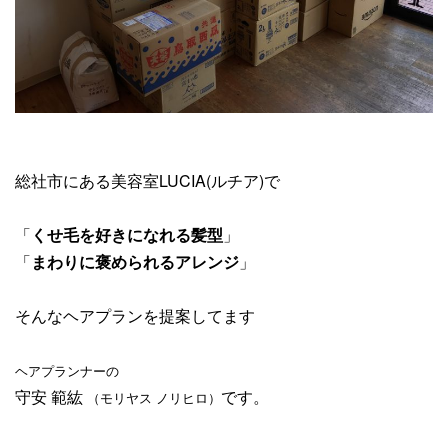
総社市にある美容室LUCIA(ルチア)で
「
くせ毛を好きになれる髪型
」
「
まわりに褒められるアレンジ
」
そんなヘアプランを提案してます
ヘアプランナーの
守安 範紘
です。
（モリヤス ノリヒロ）