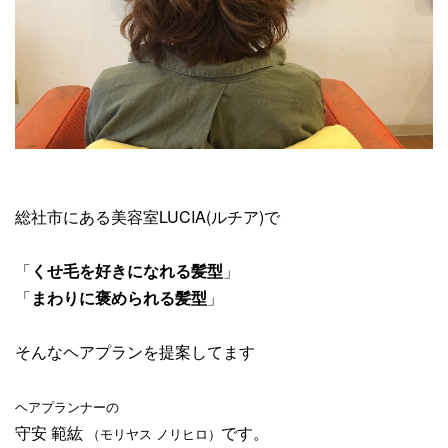
総社市にある美容室LUCIA(ルチア)で
「
くせ毛を好きになれる髪型
」
「
まわりに褒められる髪型
」
そんなヘアプランを提案してます
ヘアプランナーの
守安 範紘
です。
（モリヤス ノリヒロ）