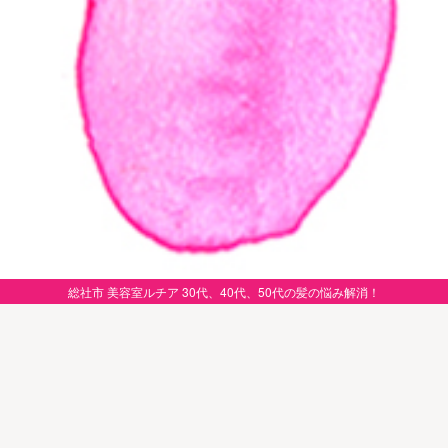
総社市 美容室ルチア 30代、40代、50代の髪の悩み解消！