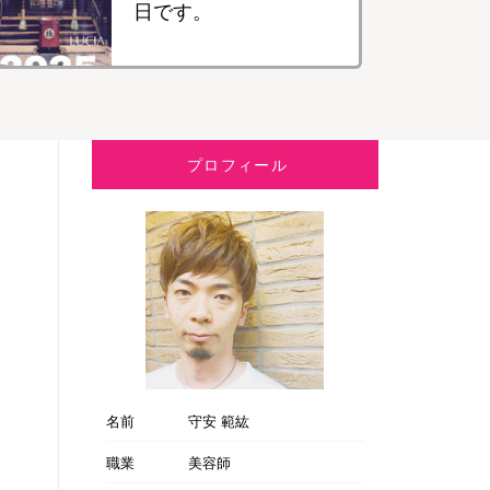
日です。
プロフィール
名前
守安 範紘
職業
美容師