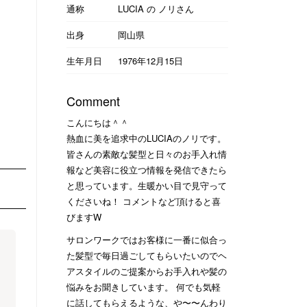
通称
LUCIA の ノリさん
出身
岡山県
生年月日
1976年12月15日
Comment
こんにちは＾＾
熱血に美を追求中のLUCIAのノリです。
皆さんの素敵な髪型と日々のお手入れ情
報など美容に役立つ情報を発信できたら
と思っています。生暖かい目で見守って
くださいね！ コメントなど頂けると喜
びますW
サロンワークではお客様に一番に似合っ
た髪型で毎日過ごしてもらいたいのでヘ
アスタイルのご提案からお手入れや髪の
悩みをお聞きしています。 何でも気軽
に話してもらえるような、や〜〜んわり