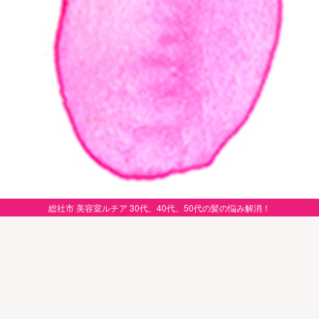
総社市 美容室ルチア 30代、40代、50代の髪の悩み解消！