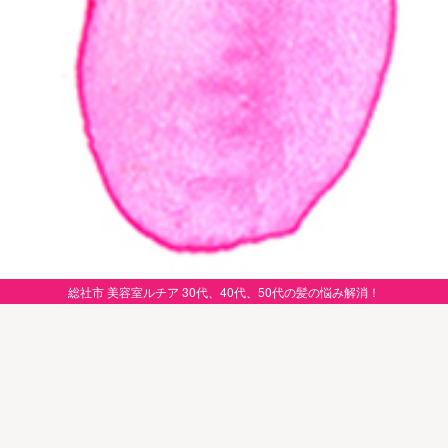
総社市 美容室ルチア 30代、40代、50代の髪の悩み解消！