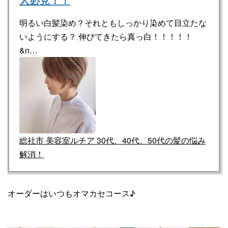
明るい白髪染め？それともしっかり染めて目立たな
いようにする？ 伸びてきたら真っ白！！！！！
&n…
総社市 美容室ルチア 30代、40代、50代の髪の悩み
解消！
オーダーはいつもオマカセコース♪