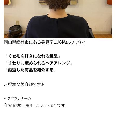
岡山県総社市にある美容室LUCIA(ルチア)で
「
くせ毛を好きになれる髪型
」
「
まわりに褒められるヘアアレンジ
」
「
」
厳選した商品を紹介する
が得意な美容師です♪
ヘアプランナーの
守安 範紘
です。
（モリヤス ノリヒロ）