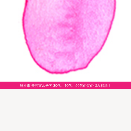
総社市 美容室ルチア 30代、40代、50代の髪の悩み解消！