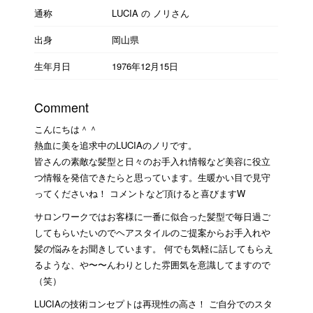
通称
LUCIA の ノリさん
出身
岡山県
生年月日
1976年12月15日
Comment
こんにちは＾＾
熱血に美を追求中のLUCIAのノリです。
皆さんの素敵な髪型と日々のお手入れ情報など美容に役立
つ情報を発信できたらと思っています。生暖かい目で見守
ってくださいね！ コメントなど頂けると喜びますW
サロンワークではお客様に一番に似合った髪型で毎日過ご
してもらいたいのでヘアスタイルのご提案からお手入れや
髪の悩みをお聞きしています。 何でも気軽に話してもらえ
るような、や〜〜んわりとした雰囲気を意識してますので
（笑）
LUCIAの技術コンセプトは再現性の高さ！ ご自分でのスタ