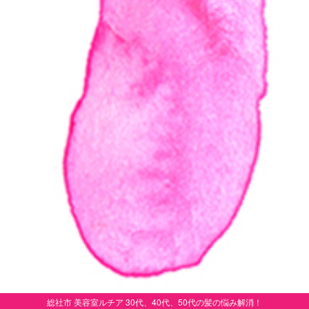
総社市 美容室ルチア 30代、40代、50代の髪の悩み解消！