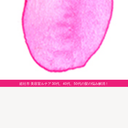
総社市 美容室ルチア 30代、40代、50代の髪の悩み解消！