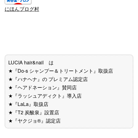
にほんブログ村
LUCIA hair&nail は
★『Do-s シャンプー＆トリートメント』取扱店
★『ハナヘナ』の プレミアム認定店
★『ヘアドネーション』賛同店
★『ラッシュアディクト』導入店
★『LaLa』取扱店
★『T2 炭酸泉』設置店
★『ヤクジョ®︎』認定店