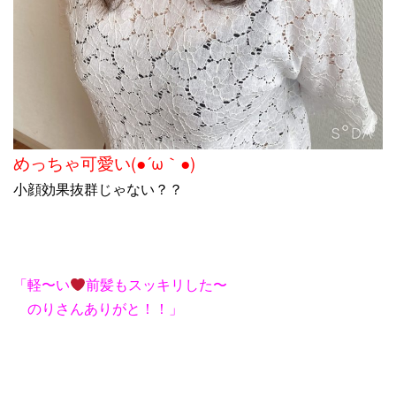
めっちゃ可愛い(●´ω｀●)
小顔効果抜群じゃない？？
「軽〜い
前髪もスッキリした〜
のりさんありがと！！」