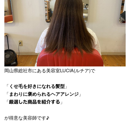
岡山県総社市にある美容室LUCIA(ルチア)で
「
くせ毛を好きになれる髪型
」
「
まわりに褒められるヘアアレンジ
」
「
」
厳選した商品を紹介する
が得意な美容師です♪