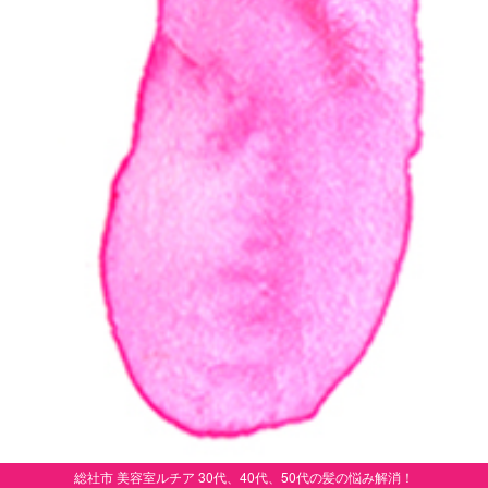
総社市 美容室ルチア 30代、40代、50代の髪の悩み解消！