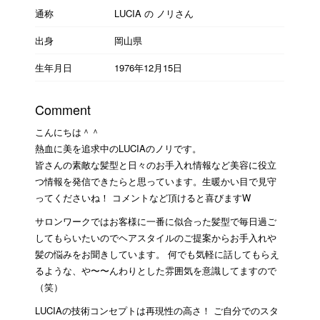
通称
LUCIA の ノリさん
出身
岡山県
生年月日
1976年12月15日
Comment
こんにちは＾＾
熱血に美を追求中のLUCIAのノリです。
皆さんの素敵な髪型と日々のお手入れ情報など美容に役立
つ情報を発信できたらと思っています。生暖かい目で見守
ってくださいね！ コメントなど頂けると喜びますW
サロンワークではお客様に一番に似合った髪型で毎日過ご
してもらいたいのでヘアスタイルのご提案からお手入れや
髪の悩みをお聞きしています。 何でも気軽に話してもらえ
るような、や〜〜んわりとした雰囲気を意識してますので
（笑）
LUCIAの技術コンセプトは再現性の高さ！ ご自分でのスタ