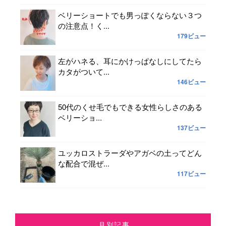
ベリーショートでも男っぽくならない３つ
の注意点！く...
179ビュー
左がハネる、耳にかけっぱなしにしてたら
カタがついて...
146ビュー
50代のくせ毛でもできる女性らしさのある
ベリーショ...
137ビュー
ユッカロストラーダやアガベの土ってどん
な配合で混ぜ...
117ビュー
月別記事