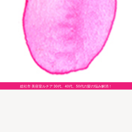
総社市 美容室ルチア 30代、40代、50代の髪の悩み解消！