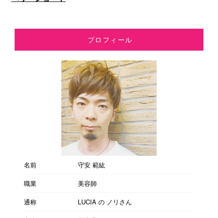
でハネない長さ
にしよう！アラ
フォーの魅力を
プロフィール
引き出す髪型、
長さって？
名前
守安 範紘
職業
美容師
通称
LUCIA の ノリさん