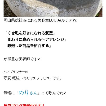
岡山県総社市にある美容室LUCIA(ルチア)で
「
くせ毛を好きになれる髪型
」
「
まわりに褒められるヘアアレンジ
」
「
」
厳選した商品を紹介する
が得意な美容師です♪
ヘアプランナーの
守安 範紘
です。
（モリヤス ノリヒロ）
のり
気軽に「
さん
」って呼んでね♪
毎日ブログ更新中です！