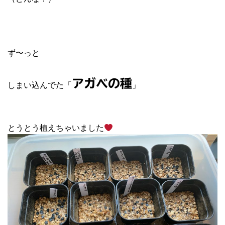
ず〜っと
アガベの種
しまい込んでた「
」
とうとう植えちゃいました