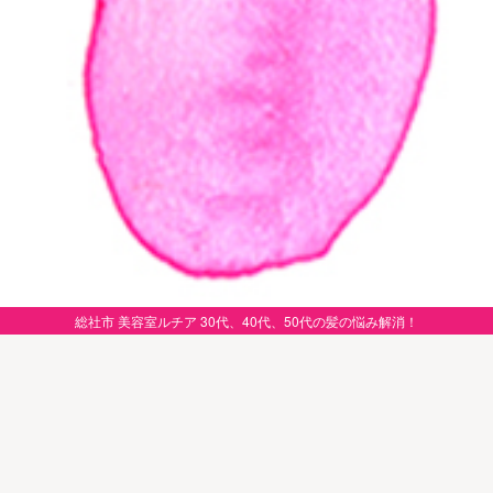
総社市 美容室ルチア 30代、40代、50代の髪の悩み解消！