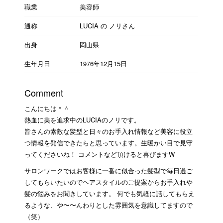
職業
美容師
通称
LUCIA の ノリさん
出身
岡山県
生年月日
1976年12月15日
Comment
こんにちは＾＾
熱血に美を追求中のLUCIAのノリです。
皆さんの素敵な髪型と日々のお手入れ情報など美容に役立
つ情報を発信できたらと思っています。生暖かい目で見守
ってくださいね！ コメントなど頂けると喜びますW
サロンワークではお客様に一番に似合った髪型で毎日過ご
してもらいたいのでヘアスタイルのご提案からお手入れや
髪の悩みをお聞きしています。 何でも気軽に話してもらえ
るような、や〜〜んわりとした雰囲気を意識してますので
（笑）