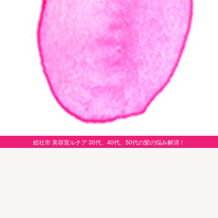
総社市 美容室ルチア 30代、40代、50代の髪の悩み解消！