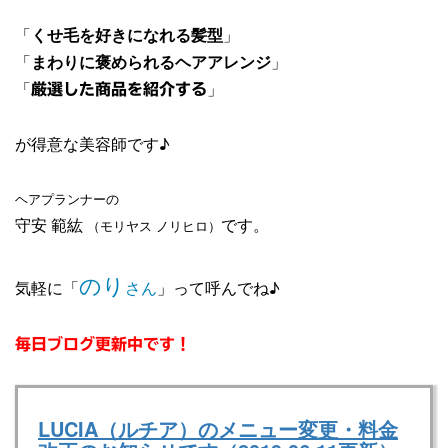
「
くせ毛を好きになれる髪型
」
「
まわりに褒められるヘアアレンジ
」
「
」
厳選した商品を紹介する
が得意な美容師です♪
ヘアプランナーの
守安 範紘
です。
（モリヤス ノリヒロ）
のり
気軽に「
さん
」って呼んでね♪
毎日ブログ更新中です！
LUCIA（ルチア）のメニュー変更・料金