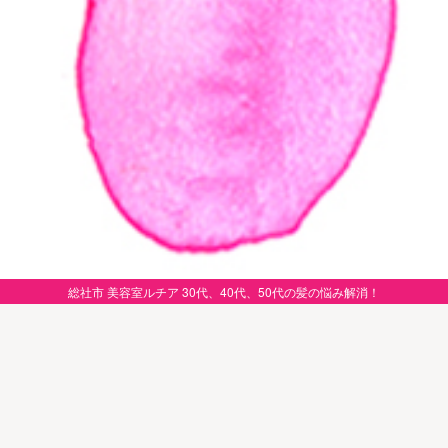
総社市 美容室ルチア 30代、40代、50代の髪の悩み解消！