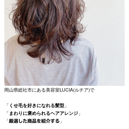
岡山県総社市にある美容室LUCIA(ルチア)で
「
くせ毛を好きになれる髪型
」
「
まわりに褒められるヘアアレンジ
」
「
」
厳選した商品を紹介する