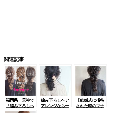
関連記事
福岡県 天神で
編み下ろしヘア
【結婚式に招待
「編み下ろしヘ
アレンジなら一
された時のマナ
アアレンジ」の
日崩れずキープ
ー】40代でも老