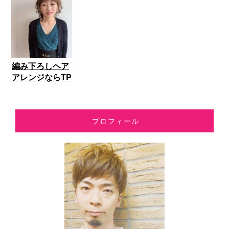
レッスンをさせ
できたよ♡
けて見えない！
てもらうことに
結婚式のヘアア
なりました！
レンジはこうす
るべき♡
編み下ろしヘア
アレンジならTP
Oに合わせて可
愛くなれるよね
♡
プロフィール