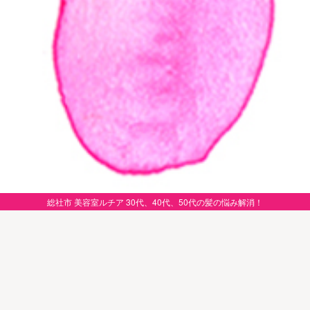
総社市 美容室ルチア 30代、40代、50代の髪の悩み解消！