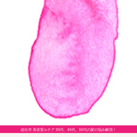
総社市 美容室ルチア 30代、40代、50代の髪の悩み解消！