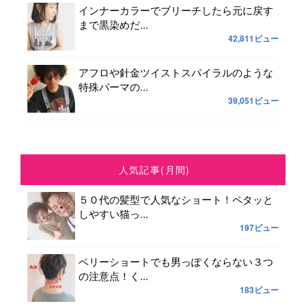
インナーカラーでブリーチしたら元に戻す
まで黒染めだ...
42,811ビュー
アフロや針金ツイストスパイラルのような
特殊パーマの...
39,051ビュー
人気記事(月間)
５０代の髪型で人気なショート！ペタッと
しやすい猫っ...
197ビュー
ベリーショートでも男っぽくならない３つ
の注意点！く...
183ビュー