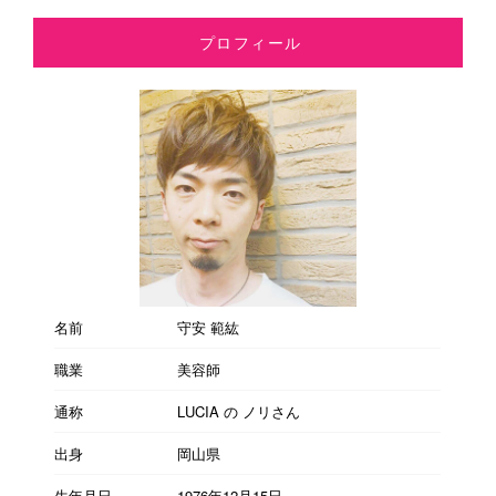
プロフィール
名前
守安 範紘
職業
美容師
通称
LUCIA の ノリさん
出身
岡山県
生年月日
1976年12月15日