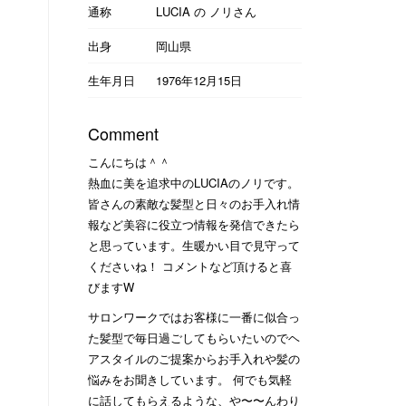
通称
LUCIA の ノリさん
出身
岡山県
生年月日
1976年12月15日
Comment
こんにちは＾＾
熱血に美を追求中のLUCIAのノリです。
皆さんの素敵な髪型と日々のお手入れ情
報など美容に役立つ情報を発信できたら
と思っています。生暖かい目で見守って
くださいね！ コメントなど頂けると喜
びますW
サロンワークではお客様に一番に似合っ
た髪型で毎日過ごしてもらいたいのでヘ
アスタイルのご提案からお手入れや髪の
悩みをお聞きしています。 何でも気軽
に話してもらえるような、や〜〜んわり