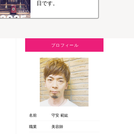
日です。
プロフィール
名前
守安 範紘
職業
美容師