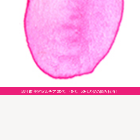
総社市 美容室ルチア 30代、40代、50代の髪の悩み解消！