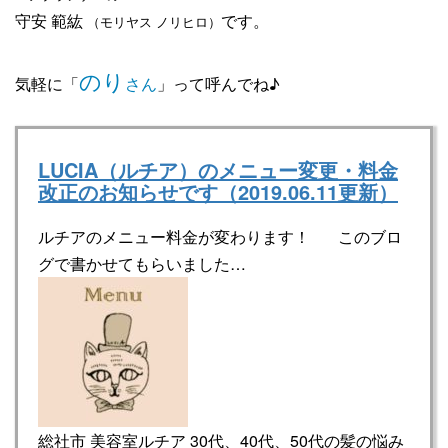
守安 範紘
です。
（モリヤス ノリヒロ）
のり
気軽に「
さん
」って呼んでね♪
LUCIA（ルチア）のメニュー変更・料金
改正のお知らせです（2019.06.11更新）
ルチアのメニュー料金が変わります！ このブロ
グで書かせてもらいました…
総社市 美容室ルチア 30代、40代、50代の髪の悩み