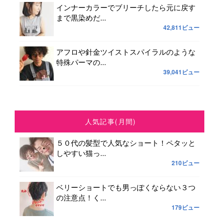
インナーカラーでブリーチしたら元に戻す
まで黒染めだ...
42,811ビュー
アフロや針金ツイストスパイラルのような
特殊パーマの...
39,041ビュー
人気記事(月間)
５０代の髪型で人気なショート！ペタッと
しやすい猫っ...
210ビュー
ベリーショートでも男っぽくならない３つ
の注意点！く...
179ビュー