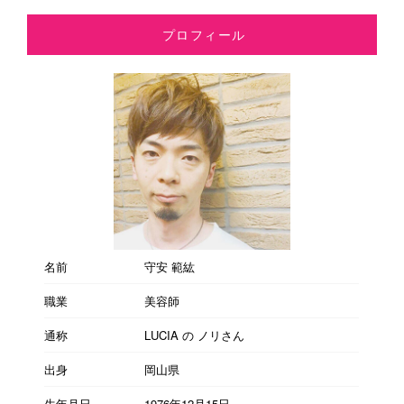
プロフィール
名前
守安 範紘
職業
美容師
通称
LUCIA の ノリさん
出身
岡山県
生年月日
1976年12月15日