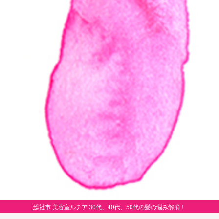
総社市 美容室ルチア 30代、40代、50代の髪の悩み解消！