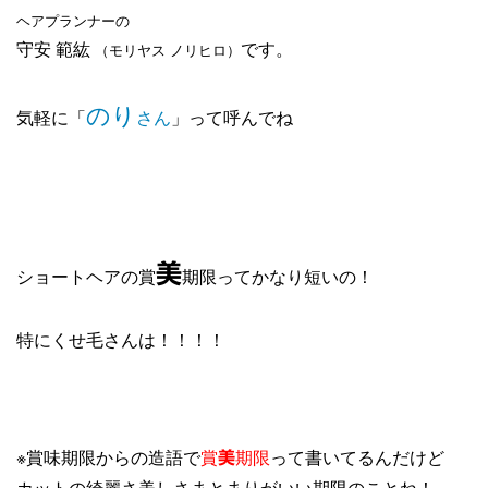
ヘアプランナーの
守安 範紘
です。
（モリヤス ノリヒロ）
のり
気軽に「
さん
」って呼んでね
美
ショートヘアの賞
期限ってかなり短いの！
特にくせ毛さんは！！！！
※賞味期限からの造語で
賞
期限
って書いてるんだけど
美
カットの綺麗さ美しさまとまりがいい期限のことね！