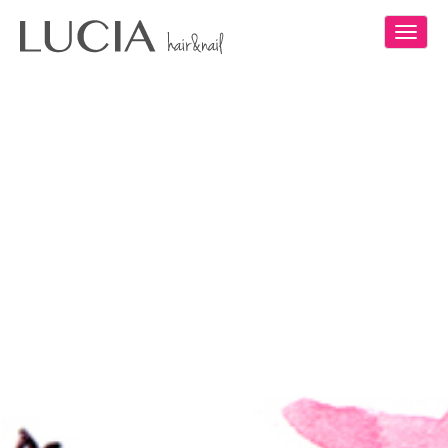
Toggl
navig