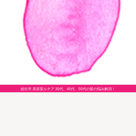
総社市 美容室ルチア 30代、40代、50代の髪の悩み解消！