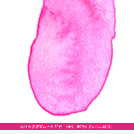
総社市 美容室ルチア 30代、40代、50代の髪の悩み解消！