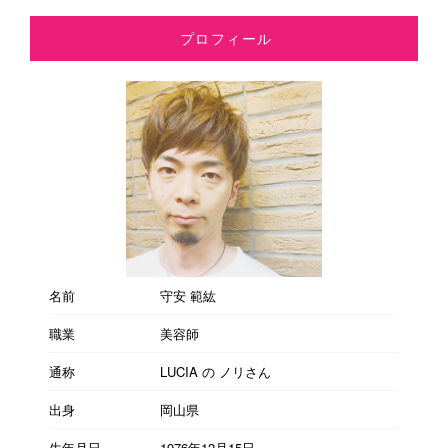
プロフィール
名前
守安 範紘
職業
美容師
通称
LUCIA の ノリさん
出身
岡山県
生年月日
1976年12月15日