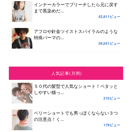
インナーカラーでブリーチしたら元に戻す
まで黒染めだ...
42,811ビュー
アフロや針金ツイストスパイラルのような
特殊パーマの...
39,041ビュー
人気記事(月間)
５０代の髪型で人気なショート！ペタッと
しやすい猫っ...
210ビュー
ベリーショートでも男っぽくならない３つ
の注意点！く...
179ビュー