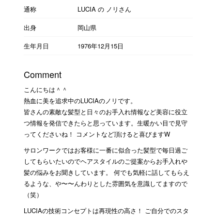
通称
LUCIA の ノリさん
出身
岡山県
生年月日
1976年12月15日
Comment
こんにちは＾＾
熱血に美を追求中のLUCIAのノリです。
皆さんの素敵な髪型と日々のお手入れ情報など美容に役立
つ情報を発信できたらと思っています。生暖かい目で見守
ってくださいね！ コメントなど頂けると喜びますW
サロンワークではお客様に一番に似合った髪型で毎日過ご
してもらいたいのでヘアスタイルのご提案からお手入れや
髪の悩みをお聞きしています。 何でも気軽に話してもらえ
るような、や〜〜んわりとした雰囲気を意識してますので
（笑）
LUCIAの技術コンセプトは再現性の高さ！ ご自分でのスタ