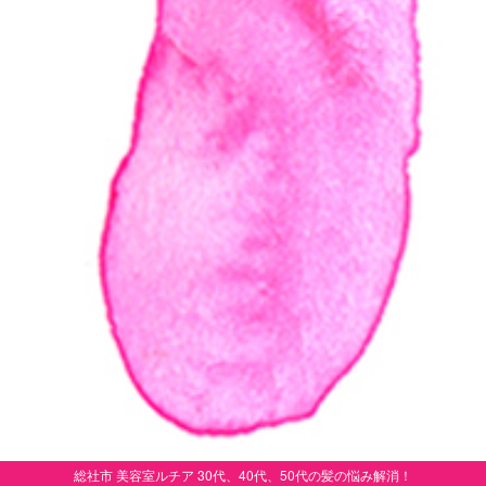
総社市 美容室ルチア 30代、40代、50代の髪の悩み解消！