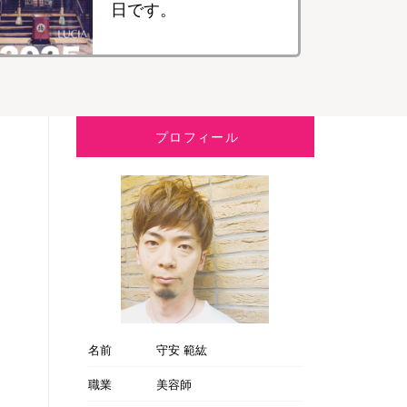
日です。
プロフィール
名前
守安 範紘
職業
美容師