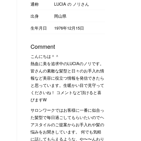
通称
LUCIA の ノリさん
出身
岡山県
生年月日
1976年12月15日
Comment
こんにちは＾＾
熱血に美を追求中のLUCIAのノリです。
皆さんの素敵な髪型と日々のお手入れ情
報など美容に役立つ情報を発信できたら
と思っています。生暖かい目で見守って
くださいね！ コメントなど頂けると喜
びますW
サロンワークではお客様に一番に似合っ
た髪型で毎日過ごしてもらいたいのでヘ
アスタイルのご提案からお手入れや髪の
悩みをお聞きしています。 何でも気軽
に話してもらえるような、や〜〜んわり