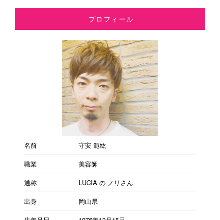
プロフィール
名前
守安 範紘
職業
美容師
通称
LUCIA の ノリさん
出身
岡山県
生年月日
1976年12月15日