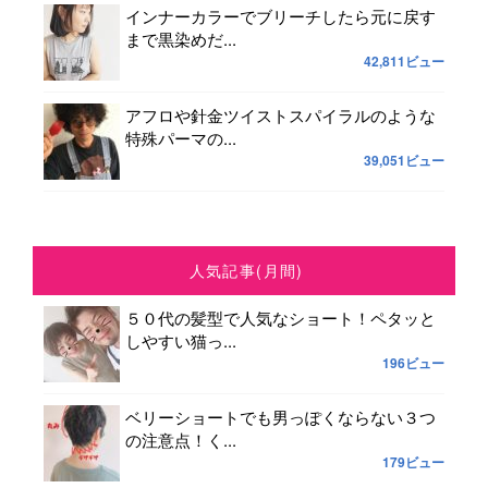
インナーカラーでブリーチしたら元に戻す
まで黒染めだ...
42,811ビュー
アフロや針金ツイストスパイラルのような
特殊パーマの...
39,051ビュー
人気記事(月間)
５０代の髪型で人気なショート！ペタッと
しやすい猫っ...
196ビュー
ベリーショートでも男っぽくならない３つ
の注意点！く...
179ビュー