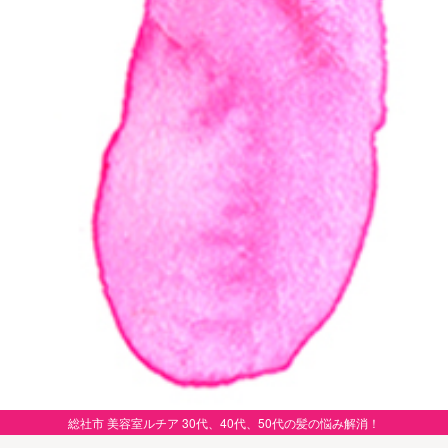
総社市 美容室ルチア 30代、40代、50代の髪の悩み解消！