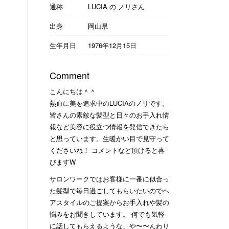
通称
LUCIA の ノリさん
出身
岡山県
生年月日
1976年12月15日
Comment
こんにちは＾＾
熱血に美を追求中のLUCIAのノリです。
皆さんの素敵な髪型と日々のお手入れ情
報など美容に役立つ情報を発信できたら
と思っています。生暖かい目で見守って
くださいね！ コメントなど頂けると喜
びますW
サロンワークではお客様に一番に似合っ
た髪型で毎日過ごしてもらいたいのでヘ
アスタイルのご提案からお手入れや髪の
悩みをお聞きしています。 何でも気軽
に話してもらえるような、や〜〜んわり