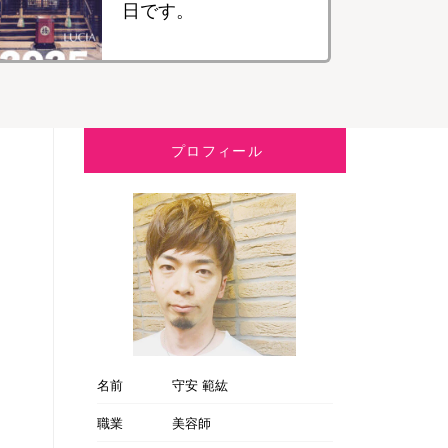
日です。
プロフィール
名前
守安 範紘
職業
美容師